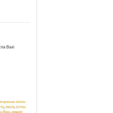
тла Baxi
ектронные платы
,
,
сти
бакси
котлы
,
а Baxi
ремонт