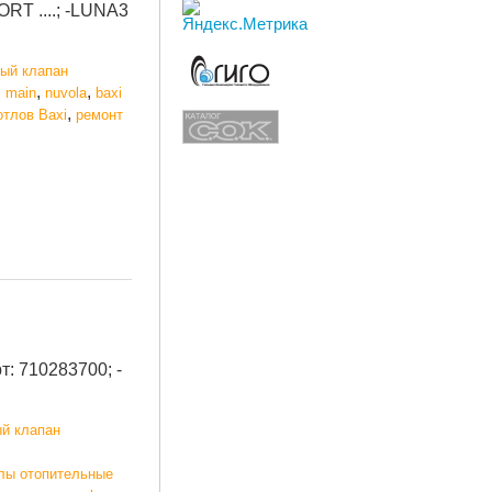
T ....; -LUNA3
вый клапан
,
,
,
main
nuvola
baxi
,
отлов Baxi
ремонт
т: 710283700; -
ый клапан
лы отопительные