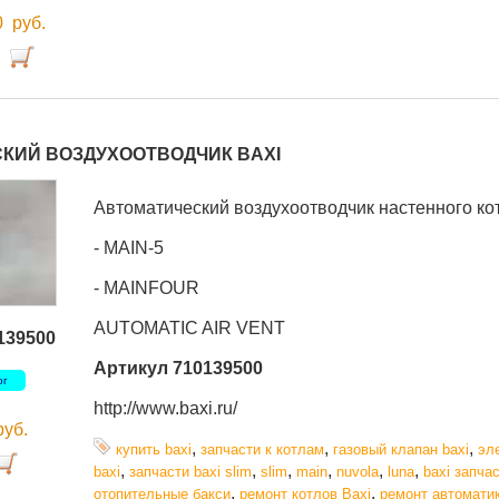
00
руб.
КИЙ ВОЗДУХООТВОДЧИК BAXI
Автоматический воздухоотводчик настенного ко
- MAIN-5
- MAINFOUR
AUTOMATIC AIR VENT
139500
Артикул 710139500
ог
http://www.baxi.ru/
руб.
,
,
,
купить baxi
запчасти к котлам
газовый клапан baxi
эл
,
,
,
,
,
,
baxi
запчасти baxi slim
slim
main
nuvola
luna
baxi запча
,
,
отопительные бакси
ремонт котлов Baxi
ремонт автоматик