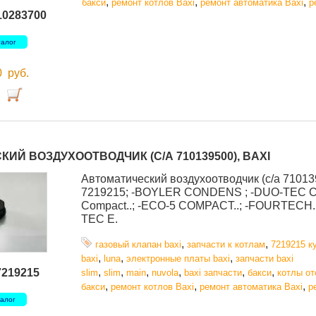
,
,
,
бакси
ремонт котлов Baxi
ремонт автоматика Baxi
р
10283700
талог
00
руб.
ИЙ ВОЗДУХООТВОДЧИК (С/А 710139500), BAXI
Автоматический воздухоотводчик (с/а 710139
7219215; -BOYLER CONDENS ; -DUO-TEC 
Compact..; -ECO-5 COMPACT..; -FOURTECH.
TEC E.
,
,
газовый клапан baxi
запчасти к котлам
7219215 к
,
,
,
baxi
luna
электронные платы baxi
запчасти baxi
,
,
,
,
,
,
7219215
slim
slim
main
nuvola
baxi запчасти
бакси
котлы о
,
,
,
бакси
ремонт котлов Baxi
ремонт автоматика Baxi
р
талог