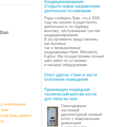
Кондиционирование -
Открыто новое направление
деятельности компании
Рады сообщить Вам, что в 2020
году мы начали осуществлять
деятельность по подбору,
монтажу, обслуживанию систем
Baxi
кондиционирования.
В ассортименте представлены
как бытовые,
так и промышленные
кондиционеры Haier, Mitsubishi,
Fujitsu. Мы осуществляем полный
цикл работ по установке
и наладке оборудования.
Опыт других стран в части
отопления помещений
Произведен очередной
технический монтаж котла
для запуска газа
,
i
электронные
Смонтировали
,
baxi
настенный
двухконтурный газовый
,
отлов Baxi
ремонт
котел с коаксиальным
lim
дымоходом