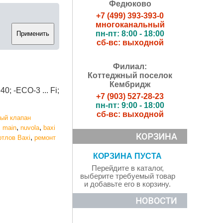
Федюково
+7 (499) 393-393-0
многоканальный
пн-пт: 8:00 - 18:00
сб-вс: выходной
Филиал:
Коттеджный поселок
Кембридж
0; -ECO-3 ... Fi;
+7 (903) 527-28-23
пн-пт: 9:00 - 18:00
сб-вс: выходной
вый клапан
,
,
,
main
nuvola
baxi
,
отлов Baxi
ремонт
КОРЗИНА ПУСТА
Перейдите в каталог,
выберите требуемый товар
и добавьте его в корзину.