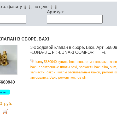
по алфавиту
, по цене
Артикул:
КЛАПАН В СБОРЕ, BAXI
3-х ходовой клапан в сборе, Baxi. Арт: 568094
-LUNA-3 ... Fi; -LUNA-3 COMFORT ... Fi.
,
,
,
luna
5680940 купить baxi
запчасти к котлам
газо
,
,
,
baxi
электронные платы baxi
запчасти baxi slim
slim
,
,
,
запчасти
бакси
котлы отопительные бакси
ремонт к
,
автоматика Baxi
ремонт котлов slim
5680940
талог
00
руб.