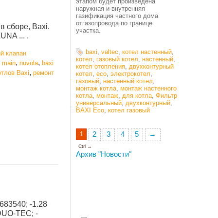
этапом будет произведена
наружная и внутренняя
газификация частного дома
отгазопровода по границе
 сборе, Baxi.
участка.
UNA ... .
baxi
,
valtec
,
котел настенный
,
ый клапан
котел
,
газовый котел
,
настенный
,
,
,
,
main
nuvola
baxi
котел отопления
,
двухконтурный
,
отлов Baxi
ремонт
котел
,
eco
,
электрокотел
,
газовый
,
настенный котел
,
монтаж котла
,
монтаж настенного
котла
,
монтаж
,
для котла
,
Фильтр
универсальный
,
двухконтурный
,
BAXI Eco
,
котел газовый
1
2
3
4
5
→
Ctrl →
Архив "Новости"
683540; -1.28
UO-TEC; -