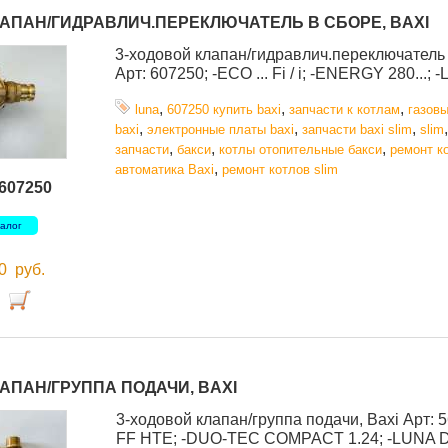
ЛАПАН/ГИДРАВЛИЧ.ПЕРЕКЛЮЧАТЕЛЬ В СБОРЕ, BAXI
3-ходовой клапан/гидравлич.переключатель в
Арт: 607250; -ECO ... Fi / i; -ENERGY 280...; -L
,
,
,
luna
607250 купить baxi
запчасти к котлам
газов
,
,
,
baxi
электронные платы baxi
запчасти baxi slim
slim
,
,
,
запчасти
бакси
котлы отопительные бакси
ремонт к
,
автоматика Baxi
ремонт котлов slim
607250
талог
00
руб.
АПАН/ГРУППА ПОДАЧИ, BAXI
3-ходовой клапан/группа подачи, Baxi Арт: 5
FF HTE; -DUO-TEC COMPACT 1.24; -LUNA D