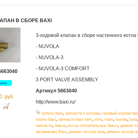
АПАН В СБОРЕ BAXI
3-ходовой клапан в сборе настенного котла 
- NUVOLA
- NUVOLA-3
- NUVOLA-3 COMFORT
5663040
3 PORT VALVE ASSEMBLY
талог
Артикул 5663040
00
руб.
http://www.baxi.ru/
,
,
купить baxi
запчасти к котлам
газовый клапан bax
,
,
,
,
,
платы baxi
запчасти baxi slim
slim
main
nuvola
luna
,
,
,
запчасти
бакси
котлы отопительные бакси
ремонт к
,
,
автоматика Baxi
ремонт котлов luna
ремонт котлов s