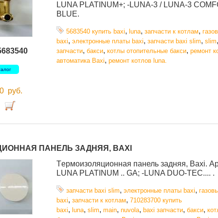
LUNA PLATINUM+; -LUNA-3 / LUNA-3 COMFOR
BLUE.
,
,
,
5683540 купить baxi
luna
запчасти к котлам
газо
,
,
,
baxi
электронные платы baxi
запчасти baxi slim
slim
,
,
,
5683540
запчасти
бакси
котлы отопительные бакси
ремонт к
,
автоматика Baxi
ремонт котлов luna.
талог
00
руб.
ИОННАЯ ПАНЕЛЬ ЗАДНЯЯ, BAXI
Tермоизоляционная панель задняя, Baxi. Ар
LUNA PLATINUM .. GA; -LUNA DUO-TEC.... .
,
,
запчасти baxi slim
электронные платы baxi
газов
,
,
baxi
запчасти к котлам
710283700 купить
,
,
,
,
,
,
,
baxi
luna
slim
main
nuvola
baxi запчасти
бакси
кот