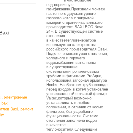
в частномдоме
под первичную
газификацию.Произвели монтаж
настенного двухконтурного
газового котла с закрытой
камерой сгоранияитальянского
производителя BAXI ECO Nova
24F. В существующей системе
Baxi
отопления
в качестветеплогенератора
используется электрокотел
российского производителя Эван.
Подключениеконтуров отопления,
холодного и горячего
водоснабжения выполнены
в существующие
системыполипропиленовыми
трубами и фитингами ProAqua,
использована запорная арматура
Hoobs. Наобратном трубопроводе
перед входом в котел установлен
универсальный сетчатый фильтр
,
i
электронные
Valtec,который возможно
,
устанавливать в любом
baxi
положении, в отличии от косых
,
отлов Baxi
ремонт
фильтров, без ущербаего
lim
функциональности. Система
отопления заполнена водой
в качестве
теплоносителя.Следующим