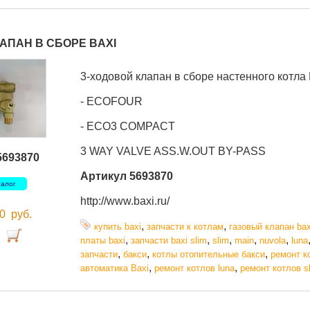
АПАН В СБОРЕ BAXI
3-ходовой клапан в сборе настенного котла 
- ECOFOUR
- ECO3 COMPACT
3 WAY VALVE ASS.W.OUT BY-PASS
5693870
Артикул 5693870
талог
http://www.baxi.ru/
00
руб.
,
,
купить baxi
запчасти к котлам
газовый клапан bax
,
,
,
,
,
платы baxi
запчасти baxi slim
slim
main
nuvola
luna
,
,
,
запчасти
бакси
котлы отопительные бакси
ремонт к
,
,
автоматика Baxi
ремонт котлов luna
ремонт котлов s