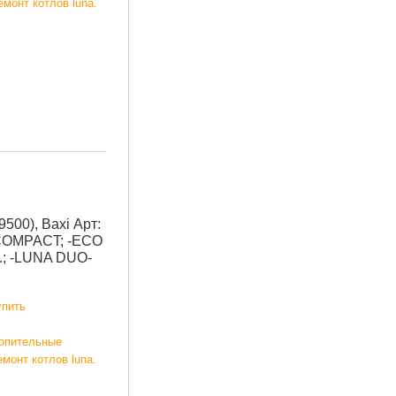
емонт котлов luna.
500), Baxi Арт:
COMPACT; -ECO
.; -LUNA DUO-
упить
топительные
емонт котлов luna.