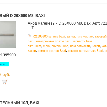
ЫЙ D 26X600 M8, BAXI
Анод магниевый D 26X600 M8, Baxi Арт: 72
... T
,
,
721395900 купить baxi
запчасти к котлам
газовый
,
,
baxi
электронные платы baxi
запчасти baxi
,
,
,
,
,
,
,
slim
slim
main
nuvola
luna
baxi запчасти
бакси
кот
,
,
,
бакси
ремонт котлов Baxi
ремонт автоматика Baxi
р
21395900
талог
00
руб.
ТЕЛЬНЫЙ 10Л, BAXI