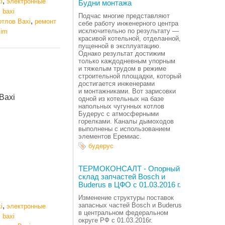
,
i
электронные
Будни монтажа
,
baxi
Подчас многие представляют
,
отлов Baxi
ремонт
себе работу инженерного центра
исключительно по результату —
lim
красивой котельной, отделанной,
пущенной в эксплуатацию.
Однако результат достижим
только каждодневным упорным
и тяжелым трудом в режиме
строительной площадки, который
достигается инженерами
и монтажниками. Вот зарисовки
Baxi
одной из котельных на базе
напольных чугунных котлов
Будерус с атмосферными
горелками. Каналы дымоходов
выполнены с использованием
элементов Еремиас.
будерус
ТЕРМОКОНСАЛТ - Опорный
склад запчастей Bosch и
Buderus в ЦФО с 01.03.2016 г.
Изменение структуры поставок
,
запасных частей Bosch и Buderus
i
электронные
в центральном федеральном
,
baxi
округе РФ с 01.03.2016г.