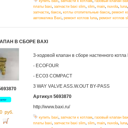
,
,
купить baxi
запчасти к котлам
газовый клапан bax
,
,
,
,
,
платы baxi
запчасти baxi slim
slim
main
nuvola
luna
,
,
,
запчасти
бакси
котлы отопительные бакси
ремонт к
,
,
автоматика Baxi
ремонт котлов luna
ремонт котлов s
АПАН В СБОРЕ BAXI
3-ходовой клапан в сборе настенного котла 
- ECOFOUR
- ECO3 COMPACT
3 WAY VALVE ASS.W.OUT BY-PASS
5693870
Артикул 5693870
талог
http://www.baxi.ru/
00
руб.
,
,
купить baxi
запчасти к котлам
газовый клапан bax
,
,
,
,
,
платы baxi
запчасти baxi slim
slim
main
nuvola
luna