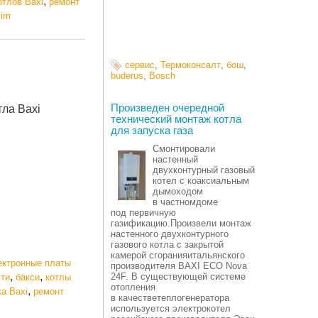
,
отлов Baxi
ремонт
lim
сервис
,
Термоконсалт
,
бош
,
buderus
,
Bosch
Произведен очередной
тла Baxi
технический монтаж котла
для запуска газа
Смонтировали
настенный
двухконтурный газовый
котел с коаксиальным
дымоходом
в частномдоме
под первичную
газификацию.Произвели монтаж
настенного двухконтурного
газового котла с закрытой
камерой сгоранияитальянского
ектронные платы
производителя BAXI ECO Nova
,
,
24F. В существующей системе
сти
бакси
котлы
отопления
,
а Baxi
ремонт
в качестветеплогенератора
используется электрокотел