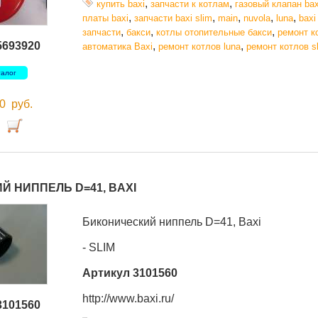
,
,
купить baxi
запчасти к котлам
газовый клапан bax
,
,
,
,
,
платы baxi
запчасти baxi slim
main
nuvola
luna
baxi
,
,
,
запчасти
бакси
котлы отопительные бакси
ремонт к
5693920
,
,
автоматика Baxi
ремонт котлов luna
ремонт котлов s
талог
00
руб.
 НИППЕЛЬ D=41, BAXI
Биконический ниппель D=41, Baxi
- SLIM
Артикул 3101560
http://www.baxi.ru/
3101560