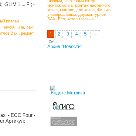
газовый
,
настенный котел
,
SLIM 1.... Fi; -
монтаж котла
,
монтаж настенного
котла
,
монтаж
,
для котла
,
Фильтр
универсальный
,
двухконтурный
,
BAXI Eco
,
котел газовый
вый клапан
,
,
,
n
nuvola
luna
baxi
,
отлов Baxi
ремонт
1
2
3
4
5
→
Ctrl →
Архив "Новости"
xi - ECO Four -
r Артикул: