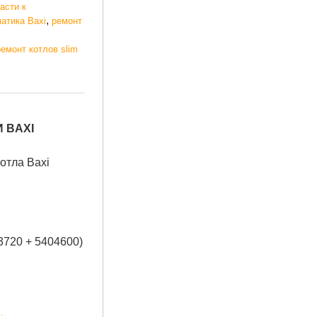
асти к
,
атика Baxi
ремонт
ремонт котлов slim
 BAXI
отла Baxi
20 + 5404600)