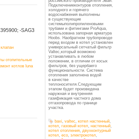
российского производителя Эван.
Подключениеконтуров отопления,
холодного и горячего
водоснабжения выполнены
в существующие
системыполипропиленовыми
трубами и фитингами ProAqua,
1395900; -SAG3
использована запорная арматура
Hoobs. Наобратном трубопроводе
перед входом в котел установлен
универсальный сетчатый фильтр
 клапан
Valtec,который возможно
устанавливать в любом
лы отопительные
положении, в отличии от косых
фильтров, без ущербаего
емонт котлов luna
функциональности. Система
отопления заполнена водой
в качестве
теплоносителя.Следующим
этапом будет произведена
наружная и внутренняя
газификация частного дома
отгазопровода по границе
участка.
baxi
,
valtec
,
котел настенный
,
котел
,
газовый котел
,
настенный
,
котел отопления
,
двухконтурный
котел
,
eco
,
электрокотел
,