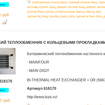
,
,
электронные платы baxi
газовый клапан baxi
запч
талог
,
,
,
котлам
купить baxi
ремонт котлов luna
ремонт автом
,
,
,
котлов Baxi
котлы отопительные бакси
бакси
baxi
00
руб.
,
,
,
,
,
,
запчасти
luna
nuvola
main
slim
запчасти baxi slim
ИЙ ТЕПЛООБМЕННИК С КОЛЬЦЕВЫМИ ПРОКЛАДКАМИ
Битермический теплообменник настенного к
- MAINFOUR
- MAIN DIGIT
BI-THERMAL HEAT EXCHANGER + OR (56637
616170
Артикул 616170
талог
http://www.baxi.ru/
00
руб.