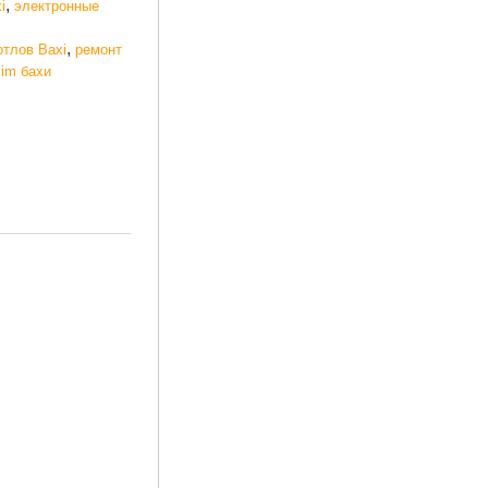
,
i
электронные
,
отлов Baxi
ремонт
lim бахи