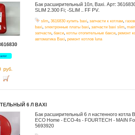
Бак расширительный 10л, Baxi. Арт: 3616830; -
SLIM 2.300 Fi; -SLIM .. FF PV.
,
,
,
slim
3616830 купить baxi
запчасти к котлам
газо
,
,
,
baxi
электронные платы baxi
запчасти baxi slim
mai
,
,
,
запчасти
бакси
котлы отопительные бакси
ремонт к
,
автоматика Baxi
ремонт котлов luna
3616830
талог
00
руб.
ТЕЛЬНЫЙ 6 Л BAXI
Бак расширительный 6 л настенного котла Ba
ECO Home - ECO-4s - FOURTECH - MAIN Fou
5693920