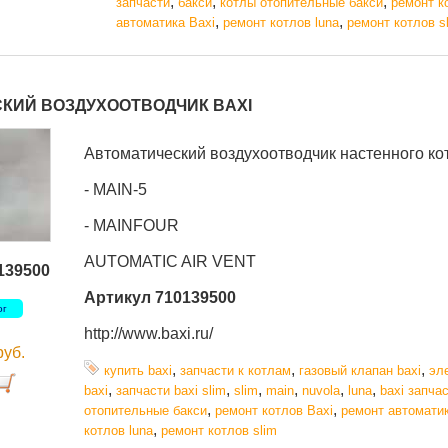
,
,
,
запчасти
бакси
котлы отопительные бакси
ремонт к
,
,
автоматика Baxi
ремонт котлов luna
ремонт котлов s
КИЙ ВОЗДУХООТВОДЧИК BAXI
Автоматический воздухоотводчик настенного ко
- MAIN-5
- MAINFOUR
AUTOMATIC AIR VENT
139500
Артикул 710139500
ог
http://www.baxi.ru/
руб.
,
,
,
купить baxi
запчасти к котлам
газовый клапан baxi
эл
,
,
,
,
,
,
baxi
запчасти baxi slim
slim
main
nuvola
luna
baxi запча
,
,
отопительные бакси
ремонт котлов Baxi
ремонт автоматик
,
котлов luna
ремонт котлов slim