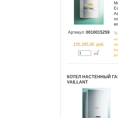
М
Е
А
хо
м
Артикул:
0010015259
ко
155.295,00
руб.
на
во
до
КОТЕЛ НАСТЕННЫЙ ГАЗО
VAILLANT