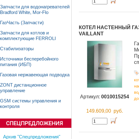
Запчасти для водонагревателей
Bradford White, Mor-Flo
ГазЧасть (Запчасти)
КОТЕЛ НАСТЕННЫЙ ГАЗО
Запчасти для котлов и
VAILLANT
комплектующие FERROLI
Г
Стабилизаторы
М
П
Источники бесперебойного
с
питания (ИБП)
Газовая нержавеющая подводка
ко
ZONT дистанционное
на
управление
во
Артикул:
0010015254
до
GSM системы управления и
контроля
149.609,00
руб.
Архив "Спецпредложения"