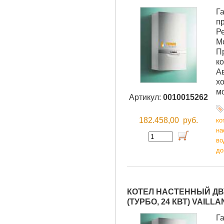
Г
п
Р
М
П
ко
А
хо
м
Артикул:
0010015262
182.458,00
руб.
ко
на
во
до
КОТЕЛ НАСТЕННЫЙ ДВУ
(ТУРБО, 24 КВТ) VAILLA
Г