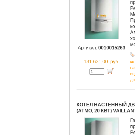
п
Р
М
П
ко
А
хо
м
Артикул:
0010015263
131.631,00
руб.
ко
на
во
до
КОТЕЛ НАСТЕННЫЙ ДВУ
(АТМО, 20 КВТ) VAILLAN
Г
п
Р