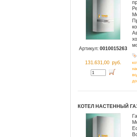
п
Р
М
П
ко
А
хо
м
Артикул:
0010015263
131.631,00
руб.
ко
на
во
до
КОТЕЛ НАСТЕННЫЙ ГАЗО
Г
М
Е
В