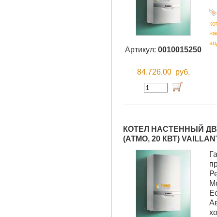
ко
на
во
Артикул:
0010015250
84.726,00
руб.
КОТЕЛ НАСТЕННЫЙ ДВУ
(АТМО, 20 КВТ) VAILLAN
Г
п
Р
М
Е
А
хо