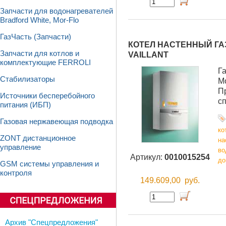
Запчасти для водонагревателей
Bradford White, Mor-Flo
ГазЧасть (Запчасти)
КОТЕЛ НАСТЕННЫЙ ГАЗО
Запчасти для котлов и
VAILLANT
комплектующие FERROLI
Г
Стабилизаторы
М
П
Источники бесперебойного
с
питания (ИБП)
Газовая нержавеющая подводка
ко
ZONT дистанционное
на
управление
во
Артикул:
0010015254
до
GSM системы управления и
контроля
149.609,00
руб.
Архив "Спецпредложения"