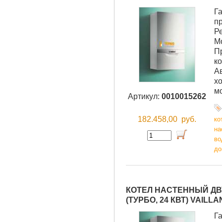
Г
п
Р
М
П
ко
А
хо
м
Артикул:
0010015262
182.458,00
руб.
ко
на
во
до
КОТЕЛ НАСТЕННЫЙ ДВУ
(ТУРБО, 24 КВТ) VAILLA
Г